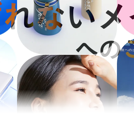
ブランド
研究の強み
社長メッセージ
ハイプレステージブランド
リポソーム
プレステージブランド
コウジ酸
コスメタリーブランド
くずれないメイク
ース
アダプタビリティ
募集要項
シワ予測
安全性
コーセーストーリー
いて
新着情報