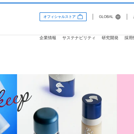
オフィシャルストア
GLOBAL
企業情報
サステナビリティ
研究開発
採用
Information
lity
 & Development
用情報
サステナビリティ
企業情報
研究開発
会社概要
サステナビリティ方針・推進
研究理念
社員インタビュー
体制