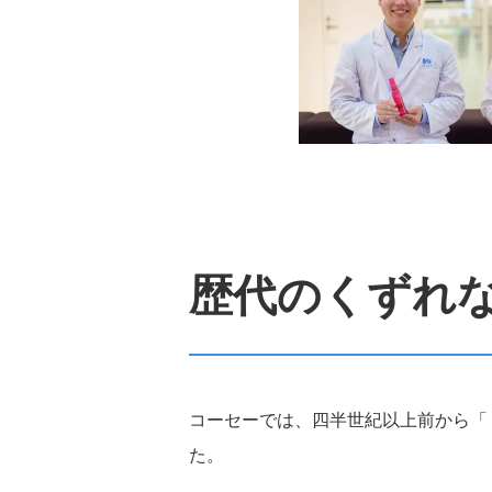
適材適所の配置
健康経営
ノーマライゼーション
成分ポリシー
歴代のくずれ
大規模災害等における
援について
コーセーでは、四半世紀以上前から「
た。