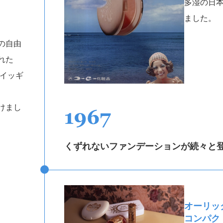
多湿の日
ました。
の自由
れた
ツイッギ
けまし
くずれないファンデーションが続々と
オーリ
コンパク