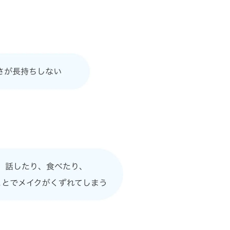
地球環境のために
水と向き合う取り組み：Water,
Life, Beauty
気候変動への対応
低炭素移行計画
資源循環に向けた対応
生物多様性に向けた対応
商品における取り組み
生産における取り組み
化粧品コーナー・営業・オフィス
における取り組み
環境指標