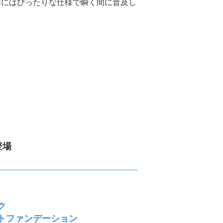
本にはぴったりな仕様で瞬く間に普及し
登場
ック
トファンデーション