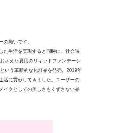
人権
人権デュー・ディリジェンス
ーの願いです。
人権尊重の取り組み
した生活を実現すると同時に、社会課
をおさえた夏用のリキッドファンデーシ
という革新的な化粧品を発売。2019年
お客さまとともに
生活に貢献してきました。ユーザーの
メイクとしての美しさもくずさない品