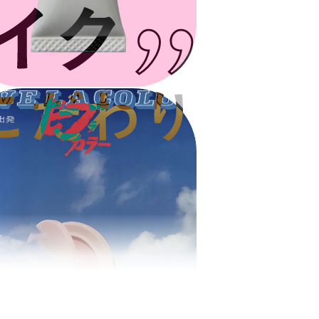
中長期目標
資材調達情報
研修制度・福利厚生
ステークホルダーとのエンゲージ
メント
ダイバーシティ・エクイティ
FAQ
＆インクルージョン（DE&I）
トップメッセージと推進体制
コーセーの歴史
取り組み１：ジェンダーダイバー
シティ
取り組み２：多様な個性への対応