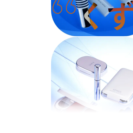
グループ会社・拠点
研究拠点
データで見るコーセー
サステナビリティニュ
フォトギャラリー
ビューティメッセージ
インターンシップにつ