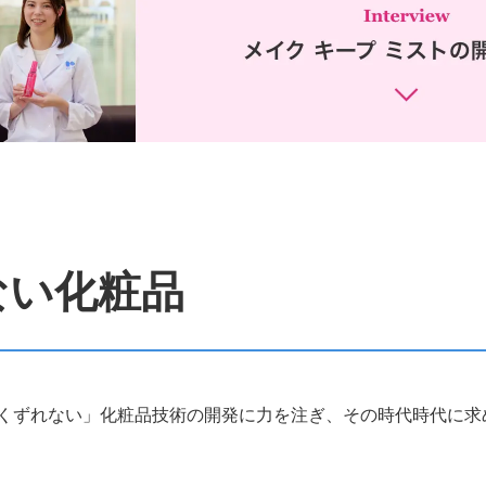
支援
外部評価・受賞等
ない化粧品
当社支
コーセーレポート（統合報告
書）
くずれない」化粧品技術の開発に力を注ぎ、その時代時代に求