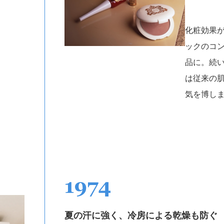
化粧効果
ックのコ
品に。続い
は従来の
気を博し
夏の汗に強く、冷房による乾燥も防ぐ