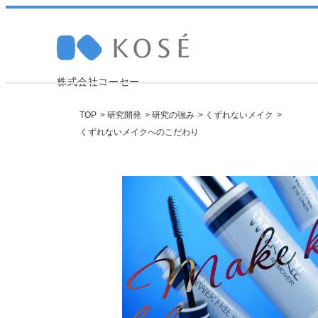
株式会社コーセー
TOP
研究開発
研究の強み
くずれないメイク
くずれないメイクへのこだわり
Company 
Sustainabi
Research
Recruit
採
トップメッセージ
トップメッセージ
研究ニュース
職種紹介