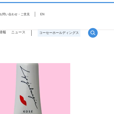
お問い合わせ・ご意見
EN
情報
ニュース
コーセーホールディングス
役員一覧
サステナビリティ戦略
研究分野
プロジェクトストーリー
事業環境を取り巻く課題とリス
ク・機会分析、重点課題（マテリ
アリティ）