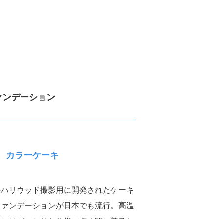
ISO26000対照表
ァンデーション
 カラーケーキ
のハリウッド撮影用に開発されたケーキ
ファンデーションが日本でも流行。高温