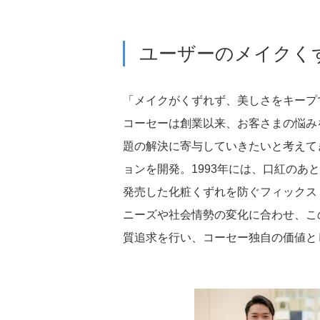
サプライチェーンマネ
ト
ユーザーのメイクく
「メイクがくずれず、美しさをキープ
コーセーは創業以来、お客さまの悩み
題の解決に寄与していきたいと考えて
ョンを開発。1993年には、口紅のあ
人的資本経営
発売した化粧くずれを防ぐフィックス
ニーズや社会情勢の変化に合わせ、こ
質追求を行い、コーセー独自の価値と
事業戦略推進のキーと
充足
個の強化・自立への支
組織風土の深化と進化