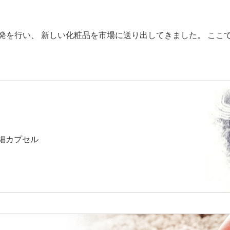
ブランド
研究の強み
社長メッセージ
発を行い、 新しい化粧品を市場に送り出してきました。 ここ
ハイプレステージブランド
リポソーム
プレステージブランド
コウジ酸
コスメタリーブランド
くずれないメイク
ース
アダプタビリティ
募集要項
シワ予測
安全性
細カプセル
コーセーストーリー
いて
新着情報