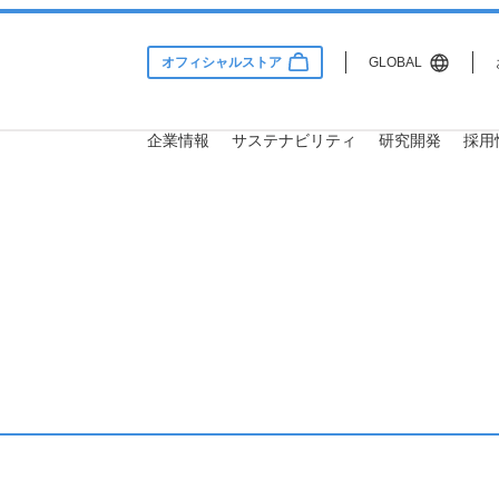
オフィシャルストア
GLOBAL
企業情報
サステナビリティ
研究開発
採用
Information
lity
 & Development
用情報
サステナビリティ
企業情報
研究開発
会社概要
サステナビリティ方針・推進
研究理念
社員インタビュー
体制