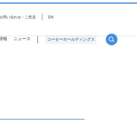
お問い合わせ・ご意見
EN
情報
ニュース
コーセーホールディングス
役員一覧
サステナビリティ戦略
研究分野
プロジェクトストーリー
事業環境を取り巻く課題とリス
ク・機会分析、重点課題（マテリ
アリティ）