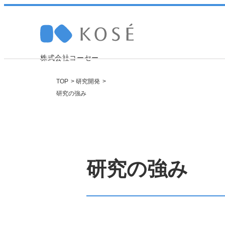
株式会社コーセー
TOP
研究開発
研究の強み
Company 
Sustainabi
Research
Recruit
採
トップメッセージ
トップメッセージ
研究ニュース
職種紹介
研究の強み