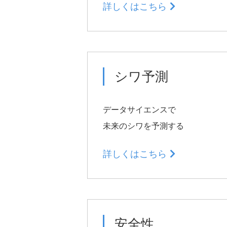
詳しくはこちら
サプライチェーンマネ
ト
シワ予測
データサイエンスで
未来のシワを予測する
人的資本経営
詳しくはこちら
事業戦略推進のキーと
充足
個の強化・自立への支
組織風土の深化と進化
安全性