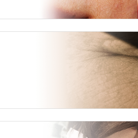
ジメン
組織統治
消費者志向自主宣言
なる人材の
援