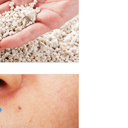
地球環境のために
水と向き合う取り組み：Water,
Life, Beauty
気候変動への対応
低炭素移行計画
資源循環に向けた対応
生物多様性に向けた対応
商品における取り組み
生産における取り組み
化粧品コーナー・営業・オフィス
における取り組み
環境指標