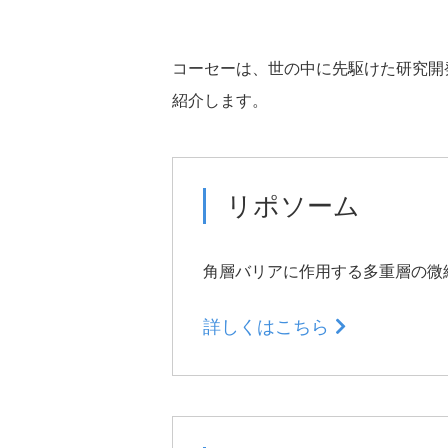
グループ会社・拠点
研究拠点
データで見るコーセー
コーセーは、世の中に先駆けた研究開
紹介します。
サステナビリティニュ
リポソーム
フォトギャラリー
角層バリアに作用する
多重層の微
ビューティメッセージ
詳しくはこちら
インターンシップにつ