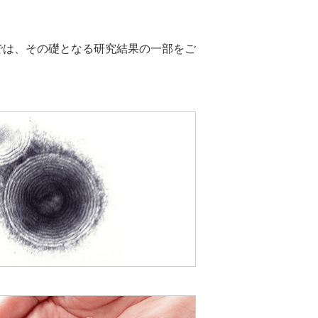
中長期目標
資材調達情報
研修制度・福利厚生
ステークホルダーとのエンゲージ
では、その礎となる研究結果の一部をご
メント
ダイバーシティ・エクイティ
FAQ
＆インクルージョン（DE&I）
トップメッセージと推進体制
コーセーの歴史
取り組み１：ジェンダーダイバー
シティ
取り組み２：多様な個性への対応