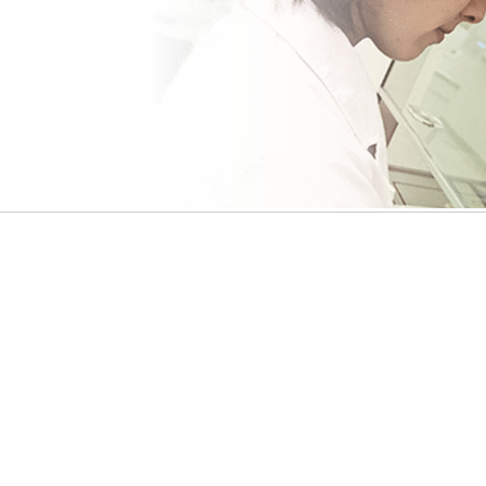
支援
外部評価・受賞等
当社支
コーセーレポート（統合報告
書）