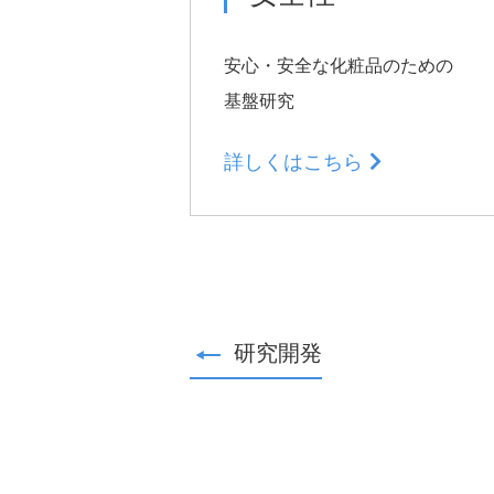
適材適所の配置
健康経営
安心・安全な化粧品のための
ノーマライゼーション
基盤研究
詳しくはこちら
成分ポリシー
研究開発
大規模災害等における
援について