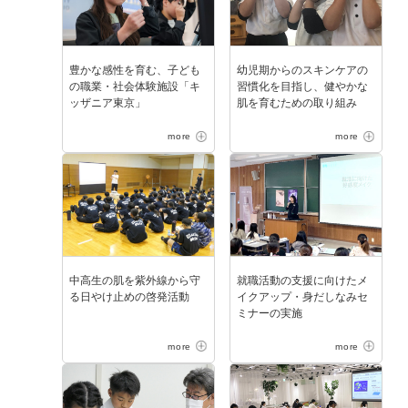
豊かな感性を育む、子ども
幼児期からのスキンケアの
の職業・社会体験施設「キ
習慣化を目指し、健やかな
ッザニア東京」
肌を育むための取り組み
more
more
中高生の肌を紫外線から守
就職活動の支援に向けたメ
る日やけ止めの啓発活動
イクアップ・身だしなみセ
ミナーの実施
more
more