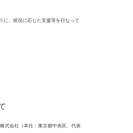
株主優待情報
中長期目標
グループ会社
株主総会
ステークホルダーとのエンゲージ
うに、状況に応じた支援等を行なって
メント
株式手続きのご案内
定款・株式取扱規程
アナリストカバレッジ
ダイバーシティ・エクイティ
沿革
＆インクルージョン（DE&I）
個人投資家の皆様へ
トップメッセージと推進体制
取り組み１：ジェンダーダイバー
シティ
はじめてのコーセー
取り組み２：多様な個性への対応
て
個人投資家説明会
ト株式会社（本社：東京都中央区、代表