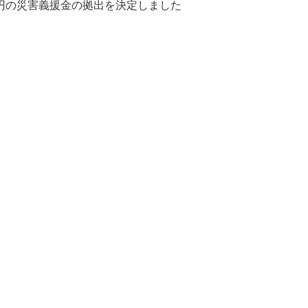
万円の災害義援金の拠出を決定しました
地球環境のために
よくある質問
水と向き合う取り組み：Water,
Life, Beauty
気候変動への対応
低炭素移行計画
資源循環に向けた対応
生物多様性に向けた対応
商品における取り組み
生産における取り組み
化粧品コーナー・営業・オフィス
における取り組み
環境指標