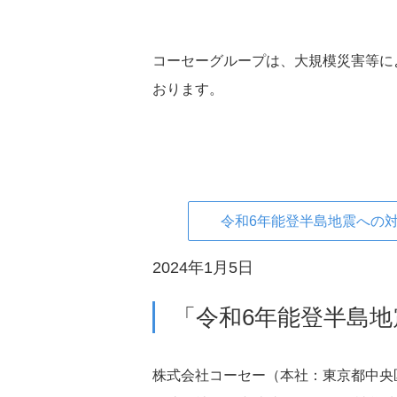
会社概要
コーセーグループは、大規模災害等に
おります。
サステナビリティニュ
ブランド
IRライブラリー
令和6年能登半島地震への
2024年1月5日
決算短信・決算説明資
「令和6年能登半島
中長期ビジョン説明資
有価証券報告書
株主通信
株式会社コーセー（本社：東京都中央