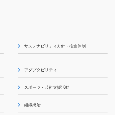
支援
外部評価・受賞等
サステナビリティ方針・推進体制
アダプタビリティ
スポーツ・芸術支援活動
当社支
コーセーレポート（統合報告
書）
組織統治