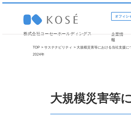
オフィシ
株式会社コーセーホールディングス
企業情
報
TOP
サステナビリティ
大規模災害等における当社支援に
2024年
Company 
Sustainabi
Investor 
トップメッセージ
トップメッセージ
IRニュース
大規模災害等に