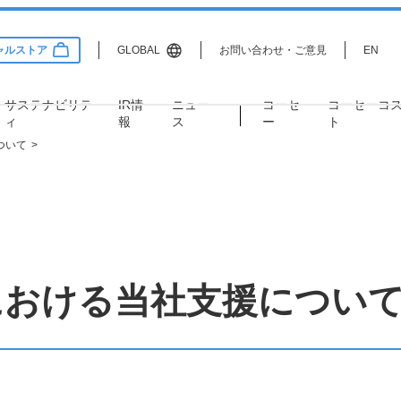
ャルストア
GLOBAL
お問い合わせ・ご意見
EN
サステナビリテ
IR情
ニュー
コーセ
コーセー
コ
ィ
報
ス
ー
ト
ついて
Information
lity
Relations
サステナビリティ
IR情報
企業情報
企業理念
サステナビリティ方針・推進
経営情報
おける当社支援について：
体制
コーポレートガバナンス
ディスクロージャーポリシー