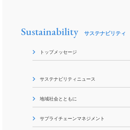
適材適所の配置
健康経営
ノーマライゼーション
Sustainability
サステナビリティ
成分ポリシー
トップメッセージ
サステナビリティニュース
地域社会とともに
大規模災害等における
援について
サプライチェーンマネジメント