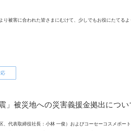
役員一覧
より被害に合われた皆さまにむけて、少しでもお役にたてるよ
ース
アダプタビリティ
コーポレートガバナンス
財務ハイライト
対応
料
経営成績
地震」被災地への災害義援金拠出につい
料
財政状態
キャッシュ・フローの状況
区、代表取締役社長：小林 一俊）およびコーセーコスメポー