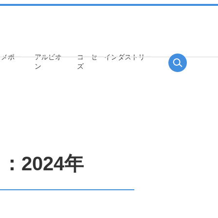
スメポー
アルビオ
コーセー
インダストリー
ン
ズ
中長期ビジョン
サステナビリティ戦略
株式について
2024年
事業環境を取り巻く課題とリス
株式情報
ク・機会分析、重点課題（マテリ
配当の推移
アリティ）