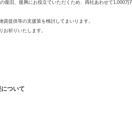
の復旧、復興にお役立ていただくため、両社あわせて1,000
スポーツ・芸術支援活動
物資提供等の支援策を検討してまいります。
IRメール配信
りお祈りいたします。
免責事項
援について