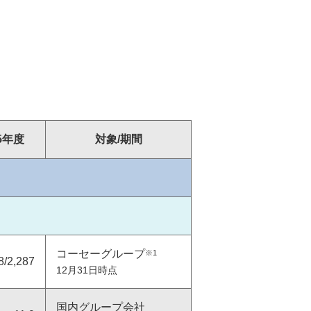
株主優待情報
中長期目標
グループ会社
株主総会
ステークホルダーとのエンゲージ
メント
株式手続きのご案内
定款・株式取扱規程
アナリストカバレッジ
ダイバーシティ・エクイティ
25年度
対象/期間
沿革
＆インクルージョン（DE&I）
個人投資家の皆様へ
トップメッセージと推進体制
取り組み１：ジェンダーダイバー
シティ
はじめてのコーセー
取り組み２：多様な個性への対応
個人投資家説明会
コーセーグループ
※1
8/2,287
12月31日時点
国内グループ会社