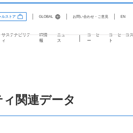
ャルストア
GLOBAL
お問い合わせ・ご意見
EN
サステナビリテ
IR情
ニュー
コーセ
コーセー
コ
ィ
報
ス
ー
ト
Information
lity
Relations
サステナビリティ
IR情報
企業情報
企業理念
サステナビリティ方針・推進
経営情報
ティ関連データ
体制
コーポレートガバナンス
ディスクロージャーポリシー