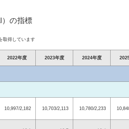
役員一覧
al）の指標
を取得しています
ース
アダプタビリティ
2022年度
2023年度
2024年度
20
コーポレートガバナンス
財務ハイライト
料
経営成績
料
財政状態
10,997/2,182
10,703/2,113
10,780/2,233
10,84
キャッシュ・フローの状況