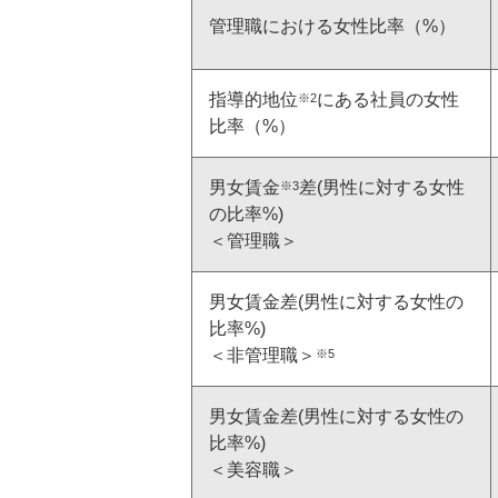
適材適所の配置
管理職における女性比率（%）
健康経営
ノーマライゼーション
指導的地位
にある社員の女性
※2
比率（%）
男女賃金
差(男性に対する女性
※3
成分ポリシー
の比率%)
＜管理職＞
男女賃金差(男性に対する女性の
比率%)
＜非管理職＞
※5
大規模災害等における
援について
男女賃金差(男性に対する女性の
比率%)
＜美容職＞