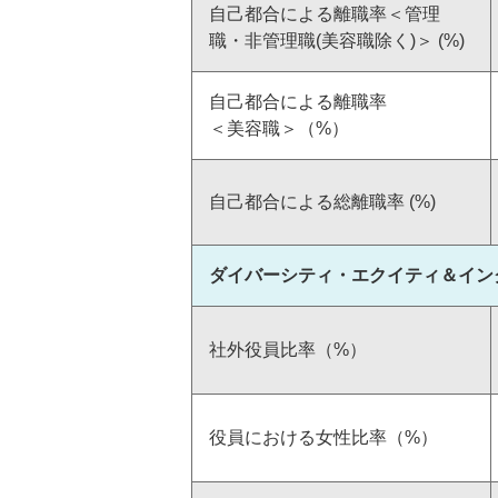
自己都合による離職率＜管理
サプライチェーンマネ
職・非管理職(美容職除く)＞ (%)
ト
自己都合による離職率
＜美容職＞（%）
自己都合による総離職率 (%)
ダイバーシティ・エクイティ＆イン
人的資本経営
社外役員比率（%）
事業戦略推進のキーと
充足
個の強化・自立への支
役員における女性比率（%）
組織風土の深化と進化