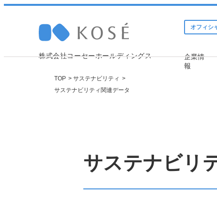
オフィシ
株式会社コーセーホールディングス
企業情
報
TOP
サステナビリティ
サステナビリティ関連データ
Company 
Sustainabi
Investor 
トップメッセージ
トップメッセージ
IRニュース
サステナビリ