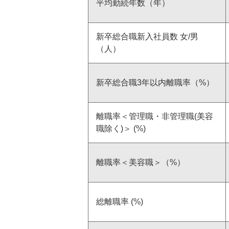
平均勤続年数（年）
地域社会とともに
新卒総合職新入社員数 女/男
IRカレンダー
（人）
新卒総合職3年以内離職率（%）
離職率＜管理職・非管理職(美容
法定公告
職除く)＞ (%)
離職率＜美容職＞（%）
総離職率 (%)