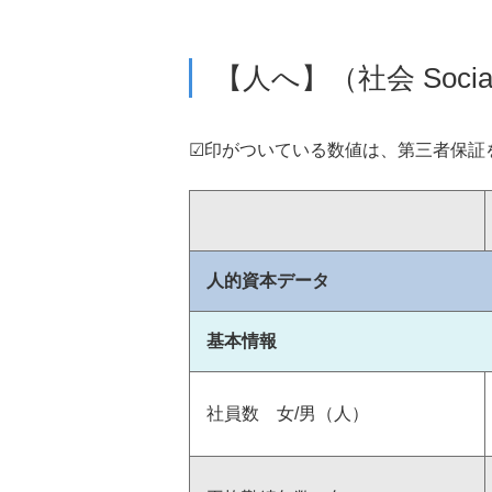
会社概要
【人へ】（社会 Soci
☑印がついている数値は、第三者保証
サステナビリティニュ
ブランド
IRライブラリー
人的資本データ
基本情報
決算短信・決算説明資
中長期ビジョン説明資
社員数 女/男（人）
有価証券報告書
株主通信