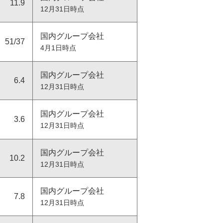
11.9
地球環境のために
12月31日時点
国内グループ会社
51/37
よくある質問
水と向き合う取り組み：Water,
4月1日時点
Life, Beauty
気候変動への対応
国内グループ会社
6.4
低炭素移行計画
12月31日時点
資源循環に向けた対応
国内グループ会社
生物多様性に向けた対応
3.6
12月31日時点
商品における取り組み
生産における取り組み
国内グループ会社
10.2
化粧品コーナー・営業・オフィス
12月31日時点
における取り組み
環境指標
国内グループ会社
7.8
12月31日時点