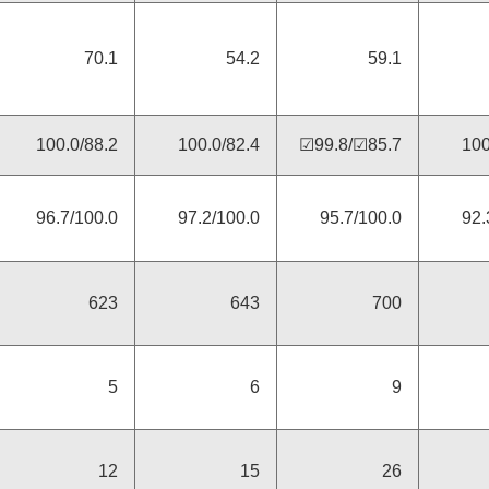
70.1
54.2
59.1
索引
国連グローバル・コンパクト
対照表
100.0/88.2
100.0/82.4
☑99.8/☑85.7
100
96.7/100.0
97.2/100.0
95.7/100.0
92.
623
643
700
5
6
9
12
15
26