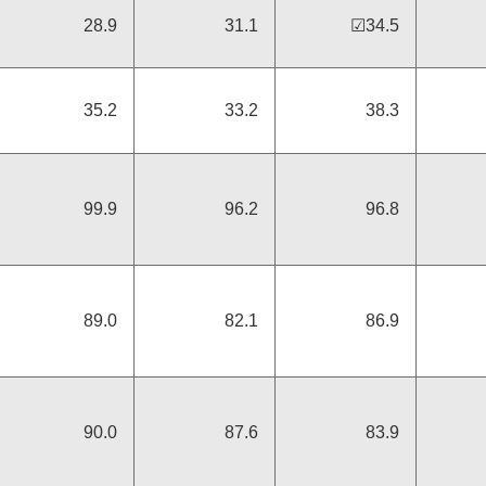
28.9
31.1
☑34.5
支援
35.2
33.2
38.3
外部評価・受賞等
99.9
96.2
96.8
89.0
82.1
86.9
当社支
コーセーレポート（統合報告
書）
90.0
87.6
83.9