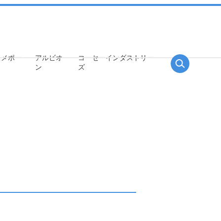
スメポー
アルビオ
コーセー
インダストリー
ン
ズ
中長期ビジョン
サステナビリティ戦略
株式について
事業環境を取り巻く課題とリス
株式情報
ク・機会分析、重点課題（マテリ
配当の推移
アリティ）