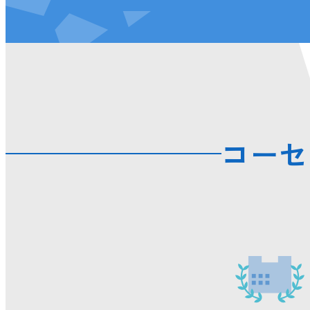
グループ会社・拠点
研究拠点
データで見るコーセー
サステナビリティニュ
コーセ
フォトギャラリー
ビューティメッセージ
インターンシップにつ