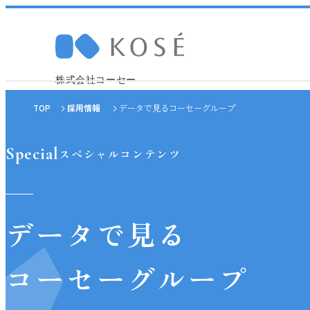
株式会社コーセー
TOP
採用情報
データで見るコーセーグループ
Company 
Sustainabi
Research
Recruit
Special
スペシャルコンテンツ
採
データで見る
トップメッセージ
トップメッセージ
研究ニュース
職種紹介
コーセーグループ