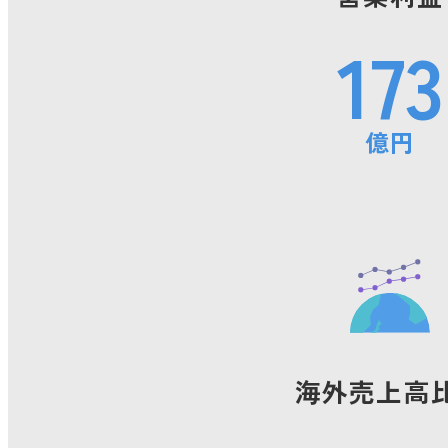
173
サプライチェーンマネ
ト
億円
人的資本経営
事業戦略推進のキーと
充足
海外売上高
個の強化・自立への支
組織風土の深化と進化