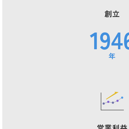
沿革
地域社会とともに
創立
194
年
営業利益