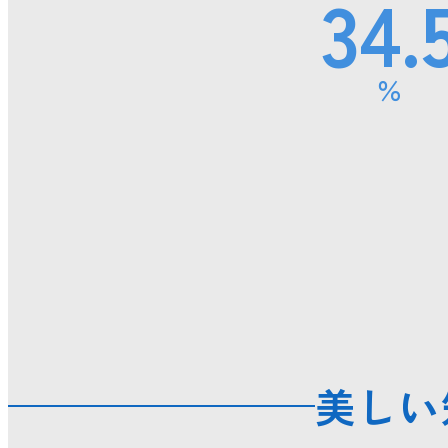
34.
適材適所の配置
健康経営
ノーマライゼーション
％
成分ポリシー
大規模災害等における
援について
美しい