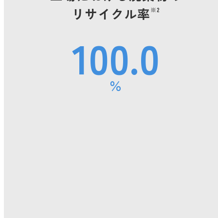
リサイクル率
※2
100.0
％