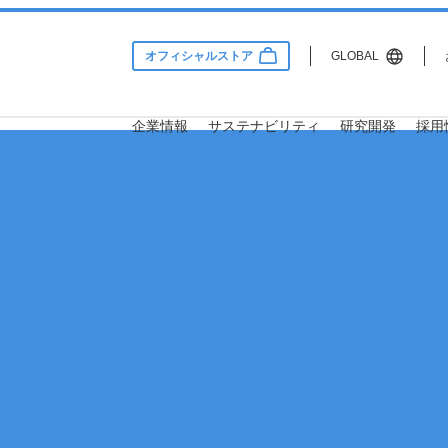
オフィシャルストア
GLOBAL
企業情報
サステナビリティ
研究開発
採用
Information
lity
 & Development
用情報
サステナビリティ
企業情報
研究開発
会社概要
サステナビリティ方針・推進
研究理念
社員インタビュー
体制