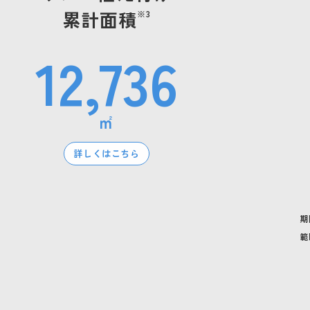
累計面積
※3
12,736
㎡
詳しくはこちら
期
範