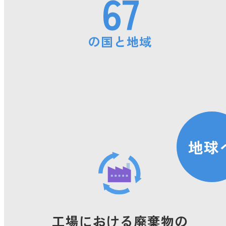
67
の国と地域
地球
工場における廃棄物の