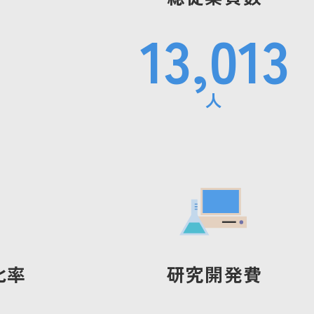
13,013
ジメン
組織統治
人
消費者志向自主宣言
なる人材の
比率
研究開発費
援