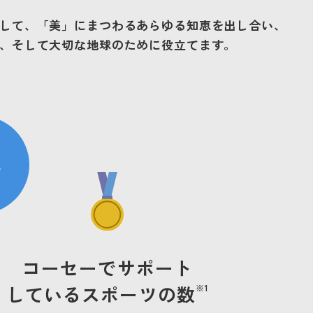
して、
「美」に
まつわる
あらゆる
知恵を
出し合い、
索引
国連グローバル・コンパクト
、
そして
大切な
地球の
ために
役立てます。
対照表
へ
コーセーでサポート
しているスポーツの数
※1