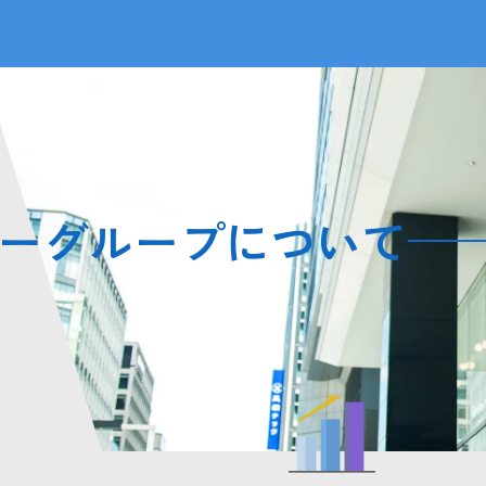
ブランド
研究の強み
社長メッセージ
ハイプレステージブランド
リポソーム
プレステージブランド
コウジ酸
コスメタリーブランド
くずれないメイク
ース
アダプタビリティ
ーグループについて
募集要項
シワ予測
安全性
コーセーストーリー
いて
新着情報