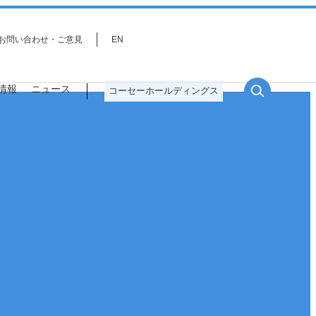
お問い合わせ・ご意見
EN
情報
ニュース
コーセーホールディングス
役員一覧
サステナビリティ戦略
研究分野
プロジェクトストーリー
事業環境を取り巻く課題とリス
ク・機会分析、重点課題（マテリ
アリティ）