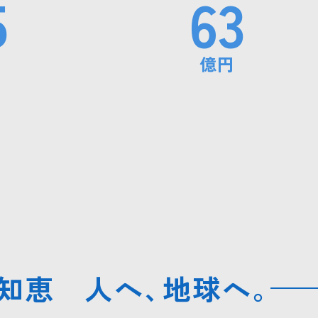
5
63
支援
億円
外部評価・受賞等
当社支
コーセーレポート（統合報告
書）
知恵 人へ
、
地球へ
。