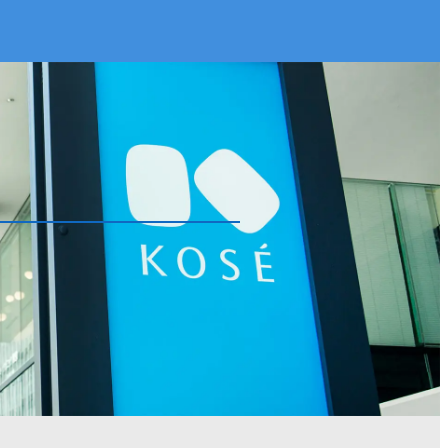
中長期目標
資材調達情報
研修制度・福利厚生
ステークホルダーとのエンゲージ
メント
ダイバーシティ・エクイティ
FAQ
＆インクルージョン（DE&I）
トップメッセージと推進体制
コーセーの歴史
取り組み１：ジェンダーダイバー
シティ
取り組み２：多様な個性への対応