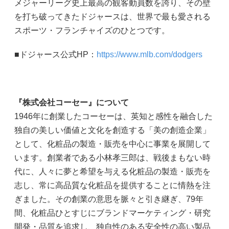
メジャーリーグ史上最高の観客動員数を誇り、その壁
を打ち破ってきたドジャースは、世界で最も愛される
スポーツ・フランチャイズのひとつです。
■ドジャース公式HP：
https://www.mlb.com/dodgers
『株式会社コーセー』について
1946年に創業したコーセーは、英知と感性を融合した
独自の美しい価値と文化を創造する「美の創造企業」
として、化粧品の製造・販売を中心に事業を展開して
います。創業者である小林孝三郎は、戦後まもない時
代に、人々に夢と希望を与える化粧品の製造・販売を
志し、常に高品質な化粧品を提供することに情熱を注
ぎました。その創業の意思を脈々と引き継ぎ、79年
間、化粧品ひとすじにブランドマーケティング・研究
開発・品質を追求し、独自性のある安全性の高い製品