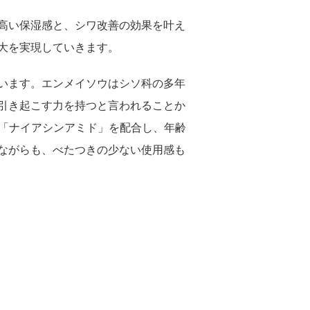
人権
高い保湿感と、シワ改善の効果を叶え
大を実現していきます。
人権デュー・ディリジェンス
います。エンメイソウはシソ科の多年
人権尊重の取り組み
引き起こす力を持つと言われることか
「ナイアシンアミド」を配合し、年齢
ながらも、べたつきの少ない使用感も
お客さまとともに