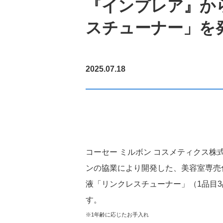
『インプレア』か
グループ会社・拠点
研究拠点
データで見るコーセー
スチューナー」を
2025.07.18
サステナビリティニュ
フォトギャラリー
ビューティメッセージ
コーセー ミルボン コスメティクス
ンの協業により開発した、美容室専売
インターンシップにつ
液「リンクレスチューナー」（1品目3品種
す。
※1年齢に応じたお手入れ