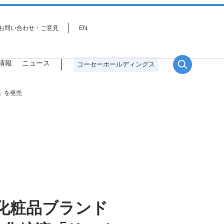
お問い合わせ・ご意見
EN
情報
ニュース
コーセーホールディングス
」を発売
役員一覧
サステナビリティ戦略
研究分野
プロジェクトストーリー
事業環境を取り巻く課題とリス
売化粧品ブランド
ク・機会分析、重点課題（マテリ
アリティ）