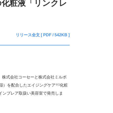
の化粧液「リンクレ
中長期目標
資材調達情報
研修制度・福利厚生
ステークホルダーとのエンゲージ
メント
リリース全文 [ PDF / 542KB ]
ダイバーシティ・エクイティ
FAQ
＆インクルージョン（DE&I）
トップメッセージと推進体制
コーセーの歴史
取り組み１：ジェンダーダイバー
は、株式会社コーセーと株式会社ミルボ
シティ
※1
湿）を配合したエイジングケア
化粧
取り組み２：多様な個性への対応
全国のインプレア取扱い美容室で発売しま