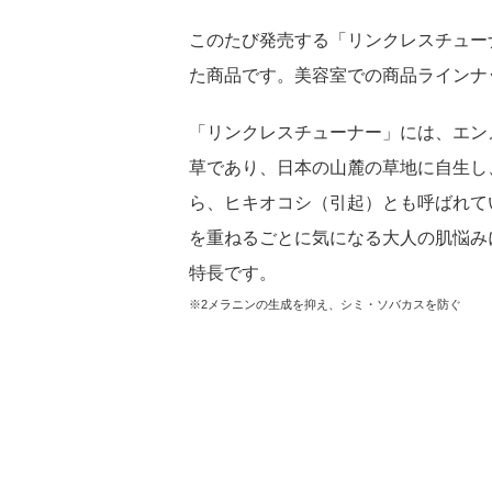
サプライチェーンマネ
このたび発売する「リンクレスチュー
ト
た商品です。美容室での商品ラインナ
「リンクレスチューナー」には、エン
草であり、日本の山麓の草地に自生し
ら、ヒキオコシ（引起）とも呼ばれて
を重ねるごとに気になる大人の肌悩み
特長です。
人的資本経営
※2メラニンの生成を抑え、シミ・ソバカスを防ぐ
事業戦略推進のキーと
充足
個の強化・自立への支
組織風土の深化と進化