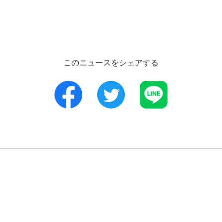
支援
このニュースをシェアする
外部評価・受賞等
LINE
当社支
コーセーレポート（統合報告
書）