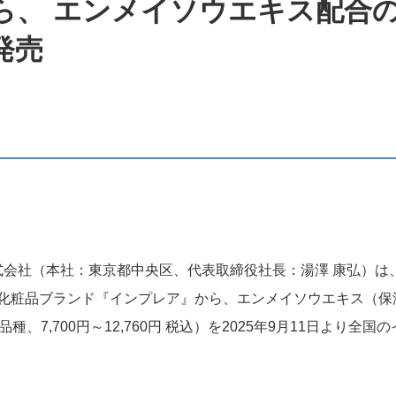
ら、 エンメイソウエキス配合
ブランド
研究の強み
社長メッセージ
発売
ハイプレステージブランド
リポソーム
プレステージブランド
コウジ酸
コスメタリーブランド
くずれないメイク
ース
アダプタビリティ
募集要項
シワ予測
安全性
コーセーストーリー
株式会社（本社：東京都中央区、代表取締役社長：湯澤 康弘）
化粧品ブランド『インプレア』から、エンメイソウエキス（保
いて
新着情報
、7,700円～12,760円 税込）を2025年9月11日より