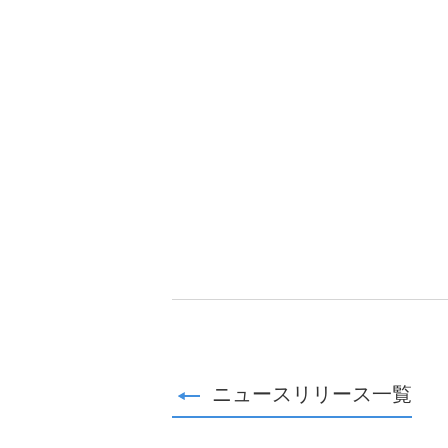
適材適所の配置
健康経営
ノーマライゼーション
成分ポリシー
Facebook
Twitter
大規模災害等における
援について
ニュースリリース一覧