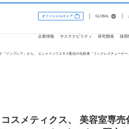
オフィシャルストア
GLOBAL
企業情報
サステナビリティ
研究開発
採用
ンド『インプレア』から、 エンメイソウエキス配合の化粧液「リンクレスチューナー
Information
lity
 & Development
用情報
サステナビリティ
企業情報
研究開発
会社概要
サステナビリティ方針・推進
研究理念
社員インタビュー
体制
 コスメティクス、 美容室専