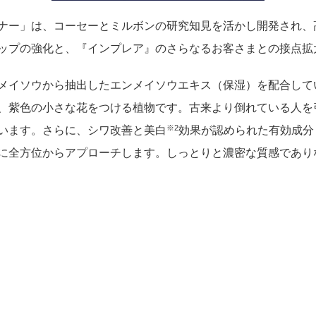
ジメン
組織統治
ナー」は、コーセーとミルボンの研究知見を活かし開発され、
ップの強化と、『インプレア』のさらなるお客さまとの接点拡
メイソウから抽出したエンメイソウエキス（保湿）を配合して
、紫色の小さな花をつける植物です。古来より倒れている人を
※2
います。さらに、シワ改善と美白
効果が認められた有効成分
に全方位からアプローチします。しっとりと濃密な質感であり
消費者志向自主宣言
なる人材の
援