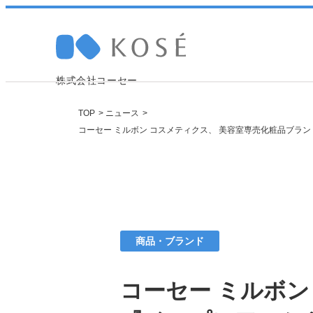
株式会社コーセー
TOP
ニュース
コーセー ミルボン コスメティクス、 美容室専売化粧品ブラ
Company 
Sustainabi
Research
Recruit
採
トップメッセージ
トップメッセージ
研究ニュース
職種紹介
商品・ブランド
コーセー ミルボン