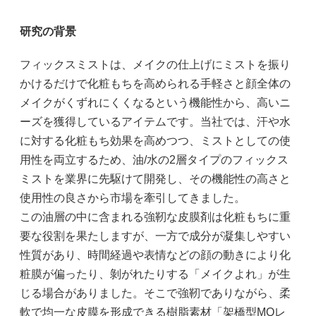
研究の背景
フィックスミストは、メイクの仕上げにミストを振り
かけるだけで化粧もちを高められる手軽さと顔全体の
メイクがくずれにくくなるという機能性から、高いニ
ーズを獲得しているアイテムです。当社では、汗や水
に対する化粧もち効果を高めつつ、ミストとしての使
用性を両立するため、油/水の2層タイプのフィックス
ミストを業界に先駆けて開発し、その機能性の高さと
使用性の良さから市場を牽引してきました。
この油層の中に含まれる強靭な皮膜剤は化粧もちに重
要な役割を果たしますが、一方で成分が凝集しやすい
性質があり、時間経過や表情などの顔の動きにより化
粧膜が偏ったり、剝がれたりする「メイクよれ」が生
じる場合がありました。そこで強靭でありながら、柔
軟で均一な皮膜を形成できる樹脂素材「架橋型MQレ