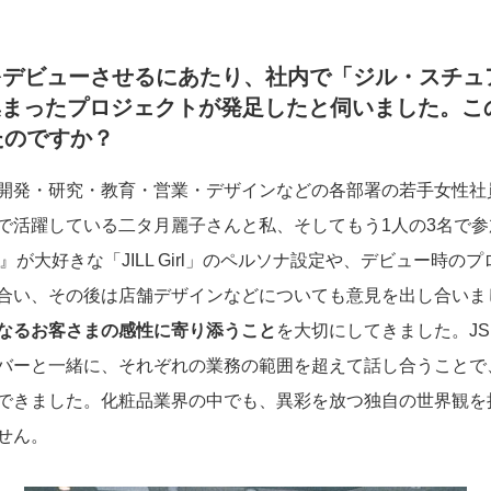
索引
国連グローバル・コンパクト
auty』をデビューさせるにあたり、社内で「ジル・ス
対照表
集まったプロジェクトが発足したと伺いました。こ
たのですか？
開発・研究・教育・営業・デザインなどの各部署の若手女性社
で活躍している二タ月麗子さんと私、そしてもう1人の3名で
RT』が大好きな「JILL Girl」のペルソナ設定や、デビュー
合い、その後は店舗デザインなどについても意見を出し合いま
なるお客さまの感性に寄り添うこと
を大切にしてきました。J
バーと一緒に、それぞれの業務の範囲を超えて話し合うことで
できました。化粧品業界の中でも、異彩を放つ独自の世界観を
せん。