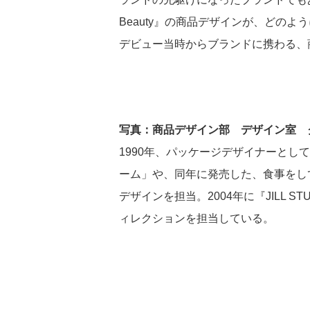
Beauty』の商品デザインが、どのよう
サプライチェーンマネ
ト
デビュー当時からブランドに携わる、
写真：商品デザイン部 デザイン室 
1990年、パッケージデザイナーとし
ーム」や、同年に発売した、食事をし
人的資本経営
デザインを担当。2004年に『JILL 
ィレクションを担当している。
事業戦略推進のキーと
充足
個の強化・自立への支
組織風土の深化と進化