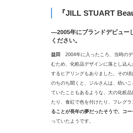
適材適所の配置
健康経営
『JILL STUART B
ノーマライゼーション
―2005年にブランドデビューし
ください。
成分ポリシー
益田
2004年に入ったころ、当時のデ
むため、化粧品デザインに落とし込ん
するヒアリングもありました。その頃は
のちのち聞くと、ジルさんは、幼いこ
ていたこともあるような、大の化粧品
大規模災害等における
たり、食紅で色を付けたり、フレグラ
援について
ることが長年の夢だったそうで、コー
っていたようです。