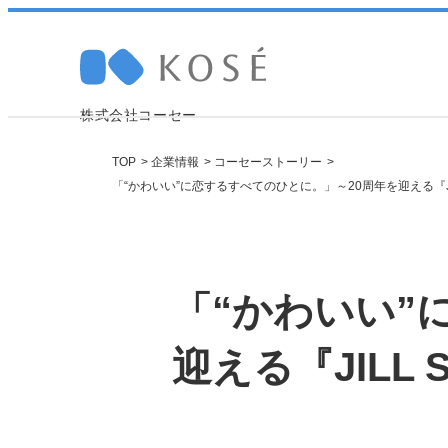
株式会社コーセー
TOP
企業情報
コーセーストーリー
「“かわいい”に恋するすべてのひとに。」～20周年を迎える『JILL
Company 
Sustainabi
Research
Recruit
採
「“かわいい”
トップメッセージ
トップメッセージ
研究ニュース
職種紹介
迎える『JILL 