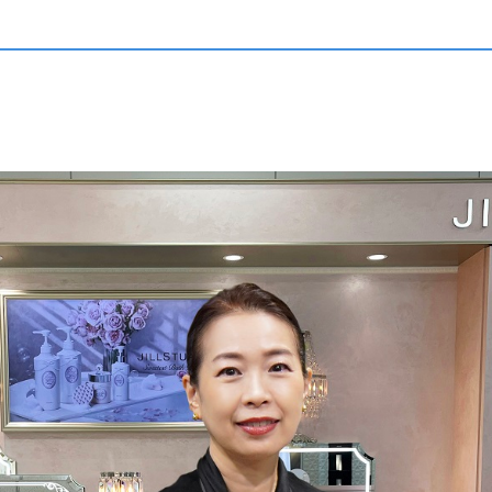
ブランド
研究の強み
社長メッセージ
ハイプレステージブランド
リポソーム
プレステージブランド
コウジ酸
コスメタリーブランド
くずれないメイク
ース
アダプタビリティ
募集要項
シワ予測
安全性
コーセーストーリー
いて
新着情報