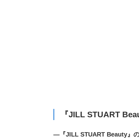
『JILL STUART
―『JILL STUART Be