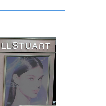
中長期目標
資材調達情報
研修制度・福利厚生
ステークホルダーとのエンゲージ
メント
ダイバーシティ・エクイティ
FAQ
＆インクルージョン（DE&I）
トップメッセージと推進体制
コーセーの歴史
取り組み１：ジェンダーダイバー
シティ
取り組み２：多様な個性への対応