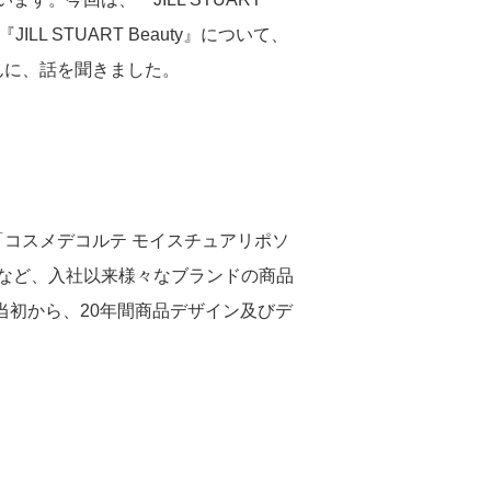
 STUART Beauty』について、
人権
んに、話を聞きました。
人権デュー・ディリジェンス
人権尊重の取り組み
「コスメデコルテ モイスチュアリポソ
など、入社以来様々なブランドの商品
お客さまとともに
上げ当初から、20年間商品デザイン及びデ