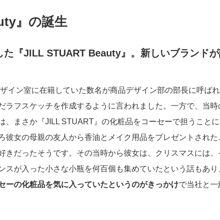
eauty』の誕生
支援
た『JILL STUART Beauty』。新しいブラ
外部評価・受賞等
ザイン室に在籍していた数名が商品デザイン部の部長に呼ばれ、『J
だラフスケッチを作成するように言われました。一方で、当時
、まさか『JILL STUART』の化粧品をコーセーで担うこ
ろ彼女の母親の友人から香油とメイク用品をプレゼントされた
好きだったそうです。その当時から彼女は、クリスマスには、
当社支
コーセーレポート（統合報告
ンスが入った小さな小瓶を何百個も集めていたという話もあり
書）
セーの化粧品を気に入っていたというのがきっかけ
で当社と一