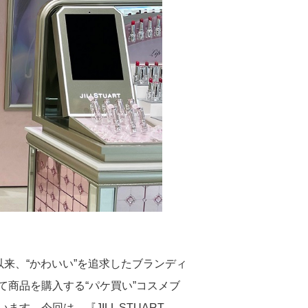
地球環境のために
水と向き合う取り組み：Water,
Life, Beauty
気候変動への対応
低炭素移行計画
資源循環に向けた対応
生物多様性に向けた対応
商品における取り組み
生産における取り組み
化粧品コーナー・営業・オフィス
における取り組み
環境指標
ュー以来、“かわいい”を追求したブランディ
商品を購入する“パケ買い”コスメブ
。今回は、『JILL STUART