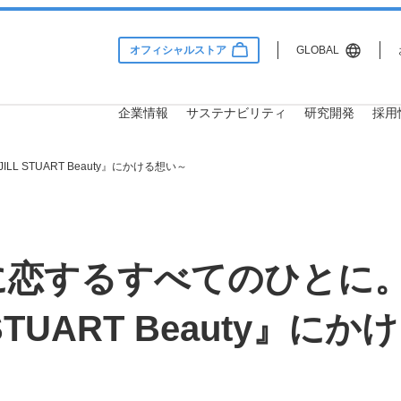
オフィシャルストア
GLOBAL
企業情報
サステナビリティ
研究開発
採用
 STUART Beauty』にかける想い～
Information
lity
 & Development
用情報
サステナビリティ
企業情報
研究開発
に恋するすべてのひとに。
会社概要
サステナビリティ方針・推進
研究理念
社員インタビュー
体制
STUART Beauty』に