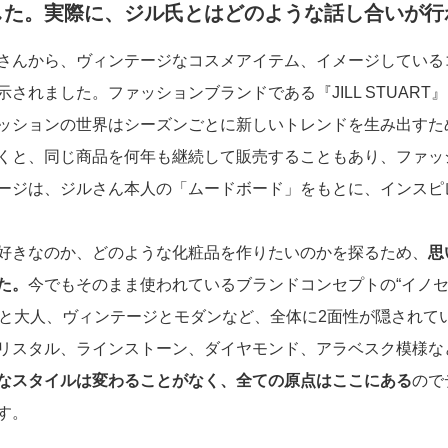
した。実際に、ジル氏とはどのような話し合いが行
さんから、ヴィンテージなコスメアイテム、イメージしている
されました。ファッションブランドである『JILL STUAR
ッションの世界はシーズンごとに新しいトレンドを生み出すた
くと、同じ商品を何年も継続して販売することもあり、ファッ
ージは、ジルさん本人の「ムードボード」をもとに、インスピ
好きなのか、どのような化粧品を作りたいのかを探るため、
思
た。
今でもそのまま使われているブランドコンセプトの“イノセント＆
少女と大人、ヴィンテージとモダンなど、全体に2面性が隠され
リスタル、ラインストーン、ダイヤモンド、アラベスク模様な
なスタイルは変わることがなく、全ての原点はここにある
ので
す。