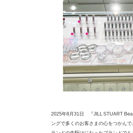
沿革
地域社会とともに
2025年8月31日 『JILL STUA
ングで多くのお客さまの心をつかんで
ランドの先駆けになったブランドでもあ