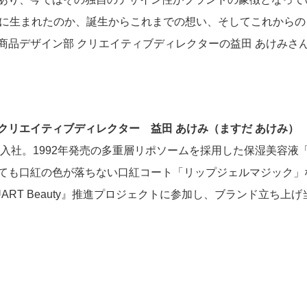
に生まれたのか、誕生からこれまでの想い、そしてこれからの『JILL
ジメン
組織統治
商品デザイン部 クリエイティブディレクターの益田 あけみさ
クリエイティブディレクター 益田 あけみ（ますだ あけみ）
て入社。1992年発売の多重層リポソームを採用した保湿美容液
ても口紅の色が落ちない口紅コート「リップジェルマジック」
消費者志向自主宣言
STUART Beauty』推進プロジェクトに参加し、ブランド立ち
なる人材の
援