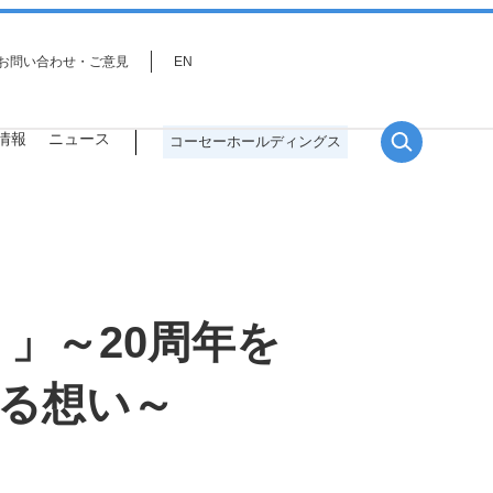
お問い合わせ・ご意見
EN
情報
ニュース
コーセーホールディングス
」～20周年を
役員一覧
サステナビリティ戦略
研究分野
プロジェクトストーリー
かける想い～
事業環境を取り巻く課題とリス
ク・機会分析、重点課題（マテリ
アリティ）