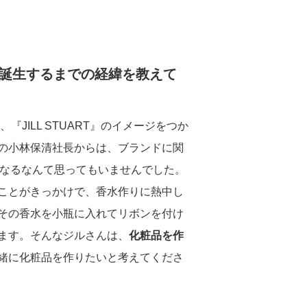
ンドが誕生するまでの経緯を教えて
サステナビリティ関連データ
ILL STUART』のイメージをつか
の小林保清社長からは、ブランドに関
とになるなんて思ってもいませんでした。
ことがきっかけで、香水作りに熱中し
その香水を小瓶に入れてリボンを付け
サステナビリティのあゆみ
ます。そんなジルさんは、
化粧品を作
緒に化粧品を作りたいと考えてくださ