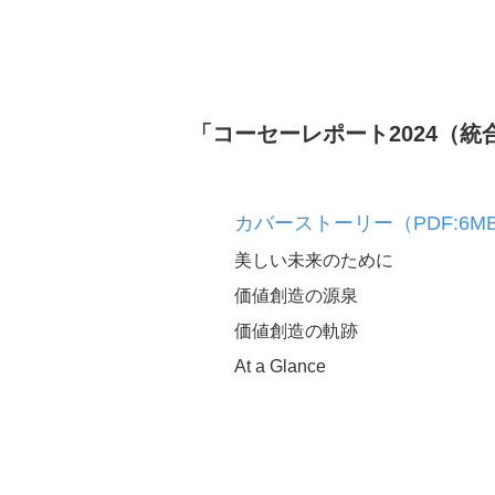
サプライチェーンマネ
ト
「コーセーレポート2024（
カバーストーリー（PDF:6M
美しい未来のために
人的資本経営
価値創造の源泉
価値創造の軌跡
At a Glance
事業戦略推進のキーと
充足
個の強化・自立への支
組織風土の深化と進化