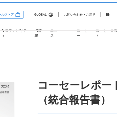
ャルストア
GLOBAL
お問い合わせ・ご意見
EN
サステナビリテ
IR情
ニュー
コーセ
コーセー
コ
ィ
報
ス
ー
ト
Information
lity
Relations
サステナビリティ
IR情報
企業情報
コーセーレポート 
企業理念
サステナビリティ方針・推進
経営情報
体制
（統合報告書）
コーポレートガバナンス
ディスクロージャーポリシー