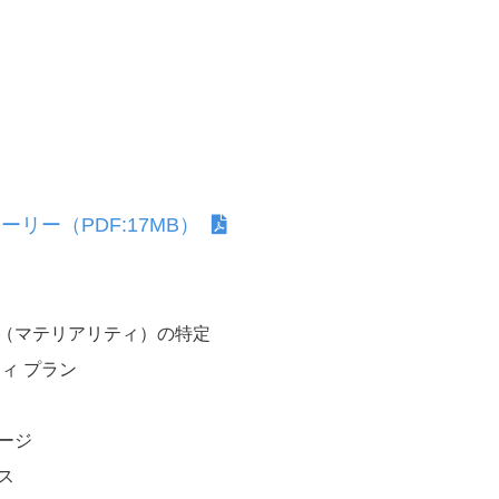
人権
人権デュー・ディリジェンス
人権尊重の取り組み
リー（PDF:17MB）
お客さまとともに
（マテリアリティ）の特定
ィ プラン
ージ
ス