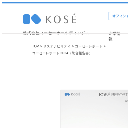
オフィシ
株式会社コーセーホールディングス
企業情
報
TOP
サステナビリティ
コーセーレポート
コーセーレポート 2024（統合報告書）
Company 
Sustainabi
Investor 
トップメッセージ
トップメッセージ
IRニュース