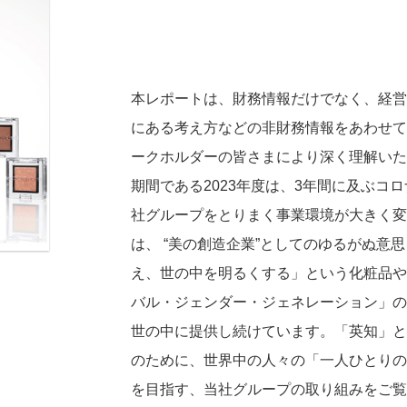
役員一覧
本レポートは、財務情報だけでなく、経営
にある考え方などの非財務情報をあわせて
ークホルダーの皆さまにより深く理解いた
ース
アダプタビリティ
コーポレートガバナンス
期間である2023年度は、3年間に及ぶコ
社グループをとりまく事業環境が大きく変
財務ハイライト
は、 “美の創造企業”としてのゆるがぬ意
え、世の中を明るくする」という化粧品や
料
経営成績
バル・ジェンダー・ジェネレーション」の
料
財政状態
世の中に提供し続けています。「英知」と
キャッシュ・フローの状況
のために、世界中の人々の「一人ひとりの
を目指す、当社グループの取り組みをご覧