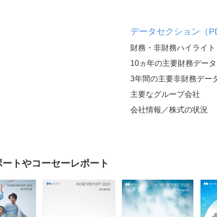
データセクション（PD
支援
財務・非財務ハイライト
10ヵ年の主要財務データ
3年間の主要非財務デー
外部評価・受賞等
主要なグループ会社
会社情報／株式の状況
ポートやコーセーレポート
当社支
コーセーレポート（統合報告
書）