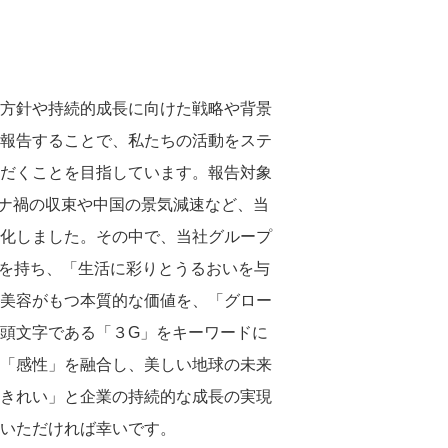
株主優待情報
中長期目標
グループ会社
株主総会
ステークホルダーとのエンゲージ
メント
株式手続きのご案内
定款・株式取扱規程
方針や持続的成長に向けた戦略や背景
アナリストカバレッジ
報告することで、私たちの活動をステ
だくことを目指しています。報告対象
ダイバーシティ・エクイティ
沿革
ロナ禍の収束や中国の景気減速など、当
＆インクルージョン（DE&I）
化しました。その中で、当社グループ
個人投資家の皆様へ
トップメッセージと推進体制
思を持ち、「生活に彩りとうるおいを与
取り組み１：ジェンダーダイバー
美容がもつ本質的な価値を、「グロー
シティ
はじめてのコーセー
頭文字である「３G」をキーワードに
取り組み２：多様な個性への対応
個人投資家説明会
「感性」を融合し、美しい地球の未来
きれい」と企業の持続的な成長の実現
いただければ幸いです。