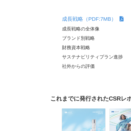
適材適所の配置
健康経営
成長戦略（PDF:7MB）
ノーマライゼーション
成長戦略の全体像
ブランド別戦略
財務資本戦略
成分ポリシー
サステナビリティプラン進捗
社外からの評価
これまでに発行されたCSRレ
大規模災害等における
援について