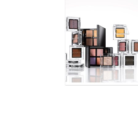
会社概要
サステナビリティニュ
ブランド
IRライブラリー
決算短信・決算説明資
中長期ビジョン説明資
有価証券報告書
株主通信