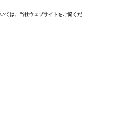
地球環境のために
ついては、当社ウェブサイトをご覧くだ
よくある質問
水と向き合う取り組み：Water,
Life, Beauty
気候変動への対応
低炭素移行計画
資源循環に向けた対応
生物多様性に向けた対応
商品における取り組み
生産における取り組み
化粧品コーナー・営業・オフィス
における取り組み
環境指標