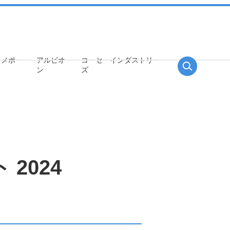
スメポー
アルビオ
コーセー
インダストリー
ン
ズ
2024
中長期ビジョン
サステナビリティ戦略
株式について
事業環境を取り巻く課題とリス
株式情報
ク・機会分析、重点課題（マテリ
配当の推移
アリティ）